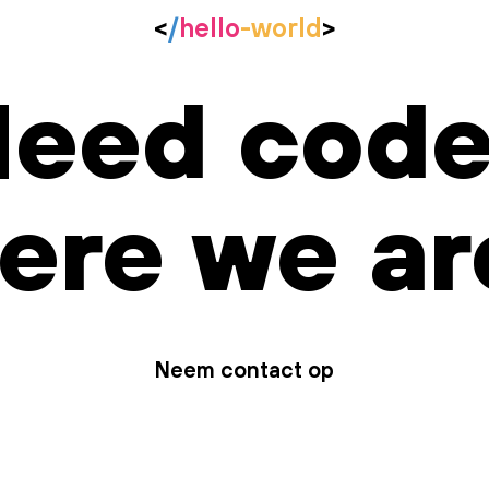
<
/
hello
-world
>
eed cod
ere we ar
Neem contact op