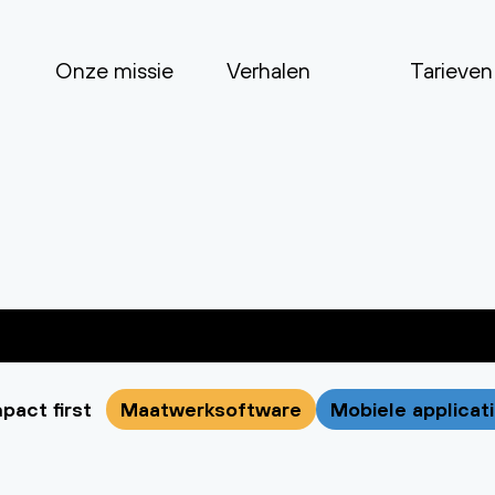
Onze missie
Verhalen
Tarieven
pact first
Maatwerksoftware
Mobiele applicat