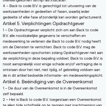
overeengekomen termijn als indicatief.
4 – Back to code B.V. is gerechtigd tot uitvoering van de
werkzaamheden in gedeelten of fasen, waarbij ieder
gedeelte of elke fase afzonderlijk kan worden gefactureerd.
Artikel 5. Verplichtingen Opdrachtgever
1 – De Opdrachtgever verplicht zich om aan Back to code
B.V. alle noodzakelijke gegevens te verschaffen en
medewerking te verlenen die Back to code B.V. nodig heeft
om de Diensten te verrichten. Back to code B.V. mag de
werkzaamheden opschorten zolang Opdrachtgever niet aan
de verplichting in deze bepaling voldoet. Back to code B.V. is
nooit aansprakelijk voor enige schade en/of vertraging die is
ontstaan door het niet, niet tijdig, of gebrekkig voldoen aan
de in dit artikel bedoelde informatie- en medewerkingsplicht.
Artikel 6. Beëindiging van de Overeenkomst
1 – De duur van de Overeenkomst is in de Overeenkomst
zelf bepaald.
2 – Het is Back to code B.V. toegestaan een Overeenkomst
te allen tijde schriftelijk op te zeggen met inachtneming van