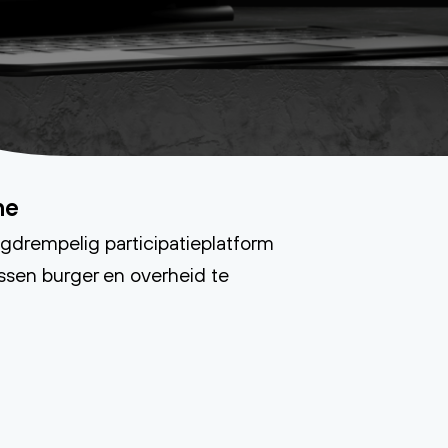
he
aagdrempelig participatieplatform
ssen burger en overheid te