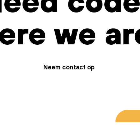
eed code
ere we ar
Neem contact op