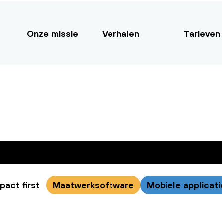
Onze missie
Verhalen
Tarieven
pact first
Maatwerksoftware
Mobiele applicati