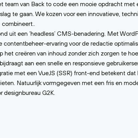
t team van Back to code een mooie opdracht met ee
lag te gaan. We kozen voor een innovatieve, techni
 combineert..
ond uit een ‘headless’ CMS-benadering. Met WordP
 contentbeheer-ervaring voor de redactie optimalise
op het creëren van inhoud zonder zich zorgen te h
ijdraagt aan een snelle en responsieve gebruikerser
ratie met een VueJS (SSR) front-end betekent dat 
ieten. Natuurlijk vormgegeven met een fris en moder
or designbureau G2K.