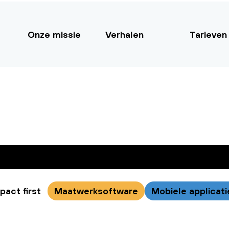
Onze missie
Verhalen
Tarieven
pact first
Maatwerksoftware
Mobiele applicati