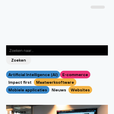
Zoeken
Artificial Intelligence (AI)
E-commerce
Impact first
Maatwerksoftware
Mobiele applicaties
Nieuws
Websites
Nieuws