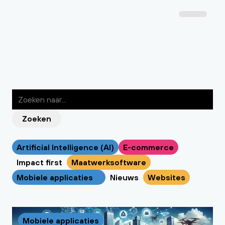
Zoeken
Artificial Intelligence (AI)
E-commerce
Impact first
Maatwerksoftware
Mobiele applicaties
Nieuws
Websites
Mobiele applicaties