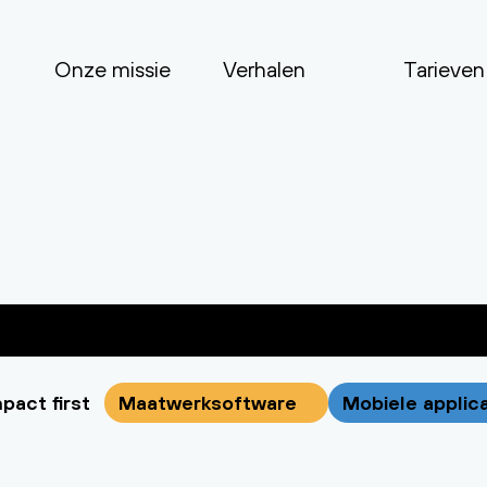
Onze missie
Verhalen
Tarieven
pact first
Maatwerksoftware
Mobiele applic