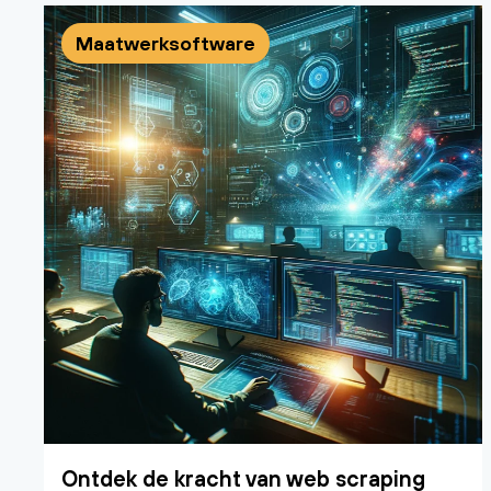
Maatwerksoftware
Ontdek de kracht van web scraping