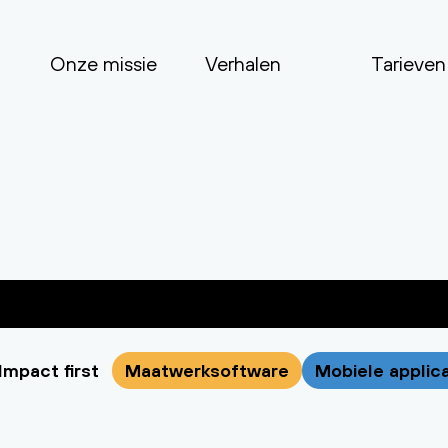
Onze missie
Verhalen
Tarieven
Impact first
Maatwerksoftware
Mobiele applic