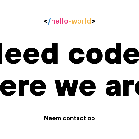
<
/
hello
-world
>
eed cod
ere we ar
Neem contact op